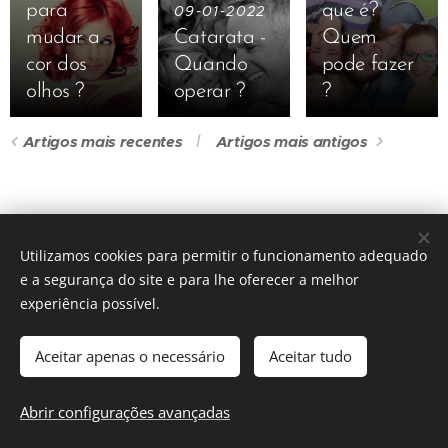
para
que é?
09-01-2022
mudar a
Catarata -
Quem
cor dos
Quando
pode fazer
olhos ?
operar ?
?
Artigos mais recentes
Artigos mais antigos
Utilizamos cookies para permitir o funcionamento adequado
TODOS OS DIREITOS RESERVADOS 2026
|
DR.RICARDO
e a segurança do site e para lhe oferecer a melhor
PORTUGAL ©
experiência possível.
Hospital Privado de Gaia R. Fernão de Magalhães 2 - 4404-
501 Vila Nova de Gaia PORTUGAL |
Telefone
933 010 105
/
WhatsApp (+351)
Aceitar apenas o necessário
Aceitar tudo
Email:
geral@ricardoportugal.pt
Abrir configurações avançadas
Cookies