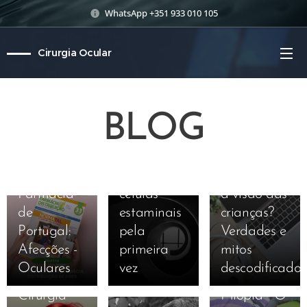
WhatsApp +351 933 010 105
Cirurgia Ocular
17-12-2024
Cientistas
BLOG
revertem
10-10-2024
cegueira
Os tablets
com a
estão a
ajuda de
prejudicar
01-03-2025
Farmacia
células
a visão das
de
estaminais
crianças?
Portugal:
pela
Verdades e
18-07-2021
Afecções -
primeira
mitos
Laser para
Oculares
vez
descodificados
correcção
08-10-2024
Cirurgia
Miopia - O