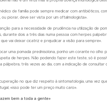
oblema não é um vírus mas a própria doença imunológica de
médico de família pode sempre medicar com antibióticos, co
 ou piorar, deve ser vista por um oftalmologista».
tenção para a necessidade de prudência na utilização de po
as, durante dois a três dias numa pessoa com herpes palpebr
que vai deixar cicatriz e prejudicar a visão para sempre».
locar uma pomada prednisolona, ponho um corante no olho pa
uspeita de herpes. Não podendo fazer este teste, só é poss
 pálpebra, três vezes ao dia, com a indicação de consultar 
cuperação no que diz respeito à sintomatologia, uma vez que
ugal, «isso pode ter um preço muito caro».
fazem bem a toda a gente»