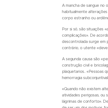
A mancha de sangue no o
habitualmente alterações
corpo estranho ou ardênc
Por si só, são situações 
complicações». De acordo
descontrolada surge em pr
contrário, o utente «dev
A segunda causa são «pe
construção civil e bricol
plaquetarios.. «Pessoas q
hemorragia subconjuntival
«Quando não existem alter
atividades perigosas, ou 
lágrimas de conforto». D
de ser um dos motivos fr