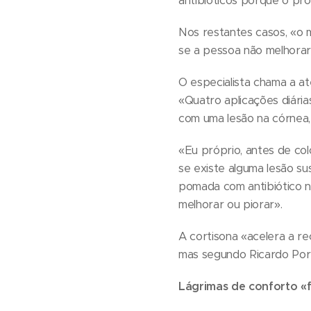
antibióticos porque o pr
Nos restantes casos, «o 
se a pessoa não melhorar,
O especialista chama a a
«Quatro aplicações diári
com uma lesão na córnea, 
«Eu próprio, antes de co
se existe alguma lesão s
pomada com antibiótico na
melhorar ou piorar».
A cortisona «acelera a re
mas segundo Ricardo Port
Lágrimas de conforto «