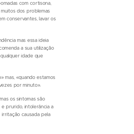
 pomadas com cortisona,
m muitos dos problemas
sem conservantes, lavar os
ndência mas essa ideia
comenda a sua utilização
 qualquer idade que
uto» mas, «quando estamos
vezes por minuto».
 mas os sintomas são
e prurido, intolerância a
à irritação causada pela