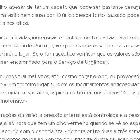
lho, apesar de ter um aspeto que pode ser bastante desagr
 na visão nem causa dor. O único desconforto causado pod
ia nos olhos.
«auto-limitadas, inofensivas e evoluem de forma favorável sem
 com Ricardo Portugal, «o que nos interessa são as causas».
imeiro lugar. Se o farmacêutico verificar que os valores são
e ser encaminhado para o Serviço de Urgência».
quenos traumatismos, até mesmo coçar o olho, ou provocad
age». Em terceiro lugar surgem os medicamentos anticoagula
ue tomaram varfarina, aspirina ou brufen nos últimos 14 dia
 inofensiva».
ações da visão, a pressão arterial está controlada e a pess
seja, só nota que tem um olho vermelho quando se vê ao esp
e acordo com o especialista, «demora entre duas a três sem
equentes de ida ao Serviço de Urgência, é uma situação beni