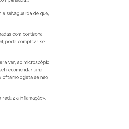
scompensada».
m a salvaguarda de que,
madas com cortisona.
al, pode complicar-se
ra ver, ao microscópio,
ível recomendar uma
o oftalmologista se não
 reduz a inflamação»,