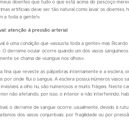
meus doentes que tudo o que está acima do pescoço merece
imas artificiais deve ser tão natural como lavar os doentes, 
m a toda a gente!».
al: atenção à pressão arterial
val é uma condição que «assusta toda a gente» mas Ricardo
». O derrame ocular ocorre quando um dos vasos sanguíneos 
mente se chama de «sangue nos olhos».
a fina que reveste as pálpebras internamente e a esclera, 
ais por onde flui o sangue. A esclera possui inúmeros vasos s
 invisíveis a olho nu, são numerosos e muito frágeis. Neste c
ior não afetando, por isso, o interior e não interferindo, hab
ival, o derrame de sangue ocorre, usualmente, devido à rutu
tismos dos vasos conjuntivais, por fragilidade ou por pres