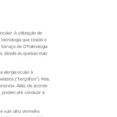
cular. A utilização de
tecnologia que reside o
 Serviço de Oftalmologia
s, desde as queixas mais
 alergia ocular à
alázios ("terçolhos"). Mas,
nores». Aliás, de acordo
s, podem até conduzir à
ue «um olho vermelho