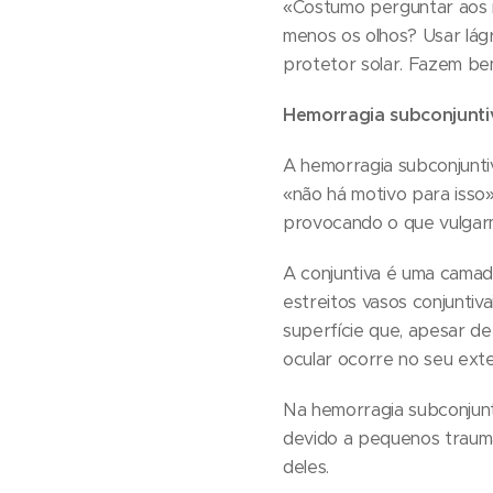
«Costumo perguntar aos 
menos os olhos? Usar lágr
protetor solar. Fazem be
Hemorragia subconjuntiv
A hemorragia subconjunti
«não há motivo para isso
provocando o que vulgar
A conjuntiva é uma camad
estreitos vasos conjuntiv
superfície que, apesar de
ocular ocorre no seu exter
Na hemorragia subconjunt
devido a pequenos trauma
deles.