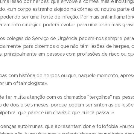
a lesão por herpes, que envolve a córnea, mas é indistinguí
lado, «um corpo estranho alojado na córnea ou noutra parte d
odendo ser uma fonte de infeção. Por mais anti-inflamatório
tratamento cirurgico poderá evoluir para uma lesão mais grav
 «os colegas do Serviço de Urgência pedem-nos sempre par
cialmente, para dizermos o que não têm: lesões de herpes, 
res, principalmente em pessoas com profissões de risco ou q
soas com história de herpes ou que, naquele momento, apres
r um oftalmologista».
de ter muita atenção com os chamados "terçolhos" nas pesso
de dois a seis meses, porque podem ser sintomas de lesões
lpebra, que parece um chalázio que nunca passa...».
oenças autoimunes, que apresentam dor e fotofobia, «nunc