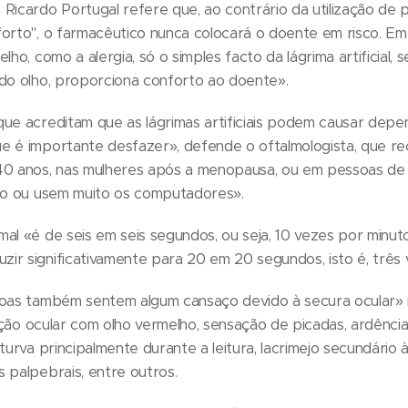
 Ricardo Portugal refere que, ao contrário da utilização de
forto", o farmacêutico nunca colocará o doente em risco. E
lho, como a alergia, só o simples facto da lágrima artificial, 
 do olho, proporciona conforto ao doente».
ue acreditam que as lágrimas artificiais podem causar depe
e é importante desfazer», defende o oftalmologista, que re
40 anos, nas mulheres após a menopausa, ou em pessoas de
cto ou usem muito os computadores».
mal «é de seis em seis segundos, ou seja, 10 vezes por min
ir significativamente para 20 em 20 segundos, isto é, três 
soas também sentem algum cansaço devido à secura ocular»
tação ocular com olho vermelho, sensação de picadas, ardência 
turva principalmente durante a leitura, lacrimejo secundário 
 palpebrais, entre outros.