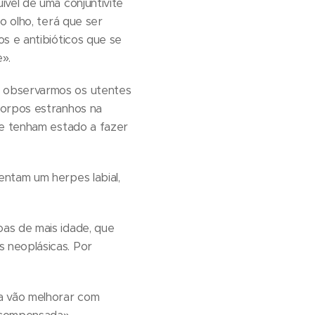
vel de uma conjuntivite
o olho, terá que ser
s e antibióticos que se
e».
a observarmos os utentes
corpos estranhos na
ue tenham estado a fazer
entam um herpes labial,
as de mais idade, que
 neoplásicas. Por
a vão melhorar com