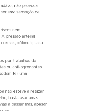
adável, não provoca
e ser uma sensação de
 riscos nem
 A pressão arterial
 normais, «ótimo!»; caso
os por trabalhos de
ntes ou anti-agregantes
s podem ter uma
oa não esteve a realizar
elho, basta usar umas
anas a passar mas, apesar
gna».