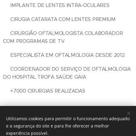
▶️ IMPLANTE DE LENTES INTRA-OCULARES
▶️ CIRUGIA CATARATA COM LENTES PREMIUM
▶️ CIRURGIÃO OFTALMOLOGISTA COLABORADOR
COM PROGRAMAS DE TV
▶️ ESPECIALISTA EM OFTALMOLOGIA DESDE 2012
▶️ COORDENADOR DO SERVIÇO DE OFTALMOLOGIA
DO HOSPITAL TROFA SAÚDE GAIA
▶️ +7000 CIRURGIAS REALIZADAS
Utilizamos cookies para permitir o funcionamento adequado
TODOS OS DIREITOS RESERVADOS 2026
|
DR.RICARDO
e a segurança do site e para lhe oferecer a melhor
PORTUGAL ©
experiência possível.
Hospital Privado de Gaia R. Fernão de Magalhães 2 - 4404-