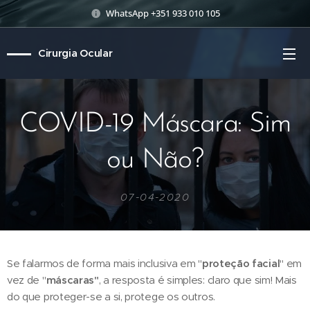
WhatsApp +351 933 010 105
Cirurgia Ocular
COVID-19 Máscara: Sim
ou Não?
07-04-2020
Se falarmos de forma mais inclusiva em "
proteção facial
" em
vez de "
máscaras"
, a resposta é simples: claro que sim! Mais
do que proteger-se a si, protege os outros.