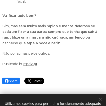
facial.
Vai ficar tudo bem?
Sim, mas será muito mais rápido e menos doloroso se
cada um fizer a sua parte: sempre que tenha que sair à
rua, utilize uma mascara não cirúrgica, um lenço ou
cachecol que tape a boca e nariz.
Não por si, mas pelos outros.
Publicado in
impala.pt
Share
Utilizamos cookies para permitir o funcionamento adequado
TODOS OS DIREITOS RESERVADOS 2026
|
DR.RICARDO