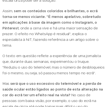
escala cinza pode ser a solução.
Assim,
sem os conteúdos coloridos e brilhantes, o ecrã
torna-se menos viciante.
"É menos apelativo, sobretudo
em aplicações à base da imagem como o Instagram, o
Pinterest
, onde a cena vive e há uma maior sensação de
prazer. O efeito no WhatsApp é residual", explica o
especialista à NiT, fazendo referência a um artigo sobre o
tema.
O texto em questão reflete a experiência de uma jornalista
que, durante duas semanas, experimentou o truque.
"Reduziu o uso do telemóvel, mas o número de desbloqueios
foi o mesmo, ou seja, só passou menos tempo no ecrã".
Mas
será que o uso excessivo do telemóvel e a perda de
saúde ocular estão ligados ao ponto de esta alteração na
cor do ecrã ter um efeito real na vista?
No caso de
pessoas com baixa visão, por exemplo, o uso do ecrã na
escala de cinza até pode tornar mais difícil o uso do