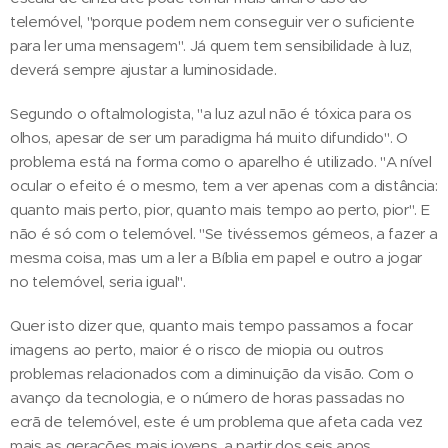
telemóvel, "porque podem nem conseguir ver o suficiente
para ler uma mensagem". Já quem tem sensibilidade à luz,
deverá sempre ajustar a luminosidade.
Segundo o oftalmologista, "a luz azul não é tóxica para os
olhos, apesar de ser um paradigma há muito difundido". O
problema está na forma como o aparelho é utilizado. "A nível
ocular o efeito é o mesmo, tem a ver apenas com a distância:
quanto mais perto, pior, quanto mais tempo ao perto, pior". E
não é só com o telemóvel. "Se tivéssemos gémeos, a fazer a
mesma coisa, mas um a ler a Bíblia em papel e outro a jogar
no telemóvel, seria igual".
Quer isto dizer que, quanto mais tempo passamos a focar
imagens ao perto, maior é o risco de miopia ou outros
problemas relacionados com a diminuição da visão. Com o
avanço da tecnologia, e o número de horas passadas no
ecrã de telemóvel, este é um problema que afeta cada vez
mais as gerações mais jovens, a partir dos seis anos.