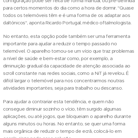
configuração pode ser feita de forma manual, ou pré-definida
para certos momentos do dia como a hora de dormir. "Quase
todos os telemóveis têm e é uma forma de os adaptar aos
daltónicos", aponta Ricardo Portugal, médico oftalmologista.
No entanto, esta opção pode também ser uma ferramenta
importante para ajudar a reduzir o tempo passado no
telemóvel. O aparelho tornou-se um vício que traz problemas
a nível de saúde e bem-estar como, por exemplo, a
diminuição gradual da capacidade de atenção associada ao
scroll constante nas redes sociais, como a NiT já revelou. É
difícil largar o telemóvel para nos concentrarmos noutras
atividades importantes, seja para trabalho ou descanso.
Para ajudar a contrariar esta tendência, e quem não
consegue diminuir sozinho o vício, têm surgido algumas
aplicações, ou até jogos, que bloqueiam o aparelho durante
alguns minutos ou horas. No entanto, se quer uma forma
mais orgânica de reduzir o tempo de ecrã, colocá-lo em