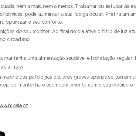
dequada, nem a mais, nem a menos. Trabalhar ou estudar às e
oftálmicas, pode aumentar a sua fadiga ocular. Prefira um a
a optimizar o seu conforto.
nições do seu monitor. Ao final do dia ative o filtro de luz azu
mo circadiano.
o, mantenha uma alimentação saudável e hidratação regular.
o ar livre.
a maioria das patologias oculares graves apenas se tornam 
oteja-se, mantenha o acompanhamento com o seu médico ofta
ww.impala.pt