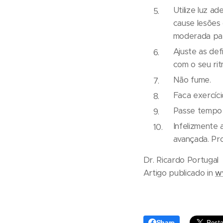
Utilize luz a
cause lesões 
moderada par
Ajuste as defi
com o seu rit
Não fume.
Faca exercíci
Passe tempo a
Infelizmente 
avançada. Pr
Dr. Ricardo Portugal
Artigo publicado in
w
Share