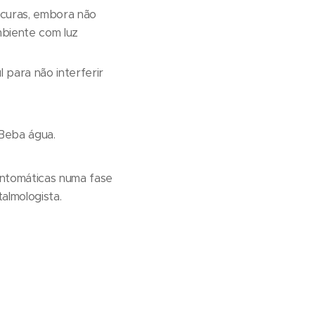
scuras, embora não
mbiente com luz
l para não interferir
 Beba água.
sintomáticas numa fase
lmologista.