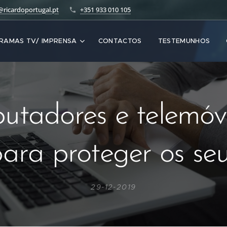
@ricardoportugal.pt
+351 933 010 105
RAMAS TV/ IMPRENSA
CONTACTOS
TESTEMUNHOS
tadores e telemóve
para proteger os seu
29-12-2019