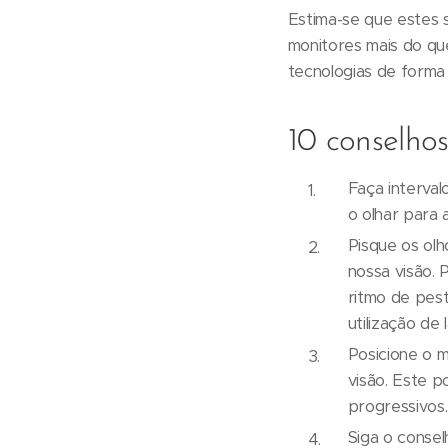
Estima-se que estes 
monitores mais do que
tecnologias de forma 
10 conselho
Faça interval
o olhar para 
Pisque os olh
nossa visão.
ritmo de pes
utilização de 
Posicione o m
visão. Este p
progressivos.
Siga o consel