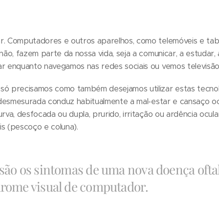
r. Computadores e outros aparelhos, como telemóveis e tabl
 não, fazem parte da nossa vida, seja a comunicar, a estudar, 
ar enquanto navegamos nas redes sociais ou vemos televisão.
só precisamos como também desejamos utilizar estas tecnol
e desmesurada conduz habitualmente a mal-estar e cansaço oc
urva, desfocada ou dupla, prurido, irritação ou ardência ocul
is (pescoço e coluna).
 são os sintomas de uma nova doença ofta
drome visual de computador.