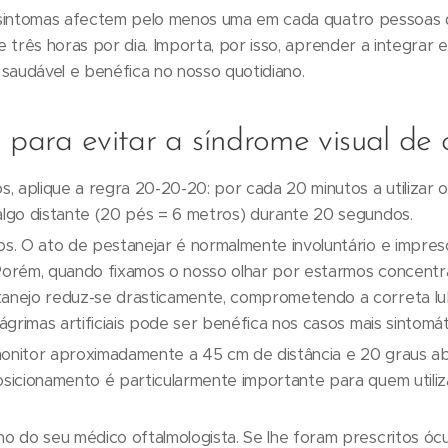
sintomas afectem pelo menos uma em cada quatro pessoas q
 três horas por dia. Importa, por isso, aprender a integrar 
saudável e benéfica no nosso quotidiano.
s para evitar a síndrome visual d
os, aplique a regra 20-20-20: por cada 20 minutos a utilizar
algo distante (20 pés = 6 metros) durante 20 segundos.
os. O ato de pestanejar é normalmente involuntário e impresc
 Porém, quando fixamos o nosso olhar por estarmos concentr
tanejo reduz-se drasticamente, comprometendo a correta lub
lágrimas artificiais pode ser benéfica nos casos mais sintomát
onitor aproximadamente a 45 cm de distância e 20 graus aba
osicionamento é particularmente importante para quem utiliz
ho do seu médico oftalmologista. Se lhe foram prescritos óculo