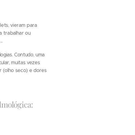
ets, vieram para
a trabalhar ou
..
ogias. Contudo, uma
ular, muitas vezes
ar (olho seco) e dores
lmológica: