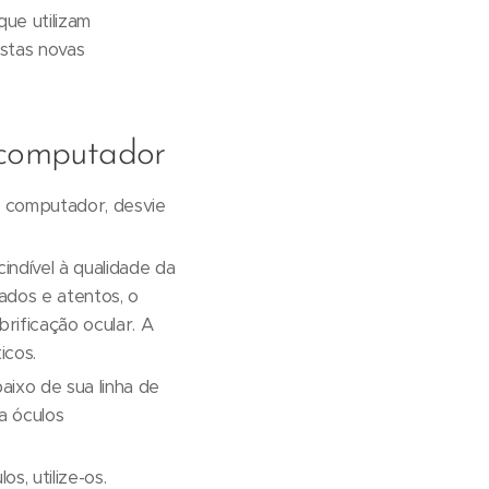
ue utilizam
estas novas
e computador
 o computador, desvie
indível à qualidade da
ados e atentos, o
rificação ocular. A
icos.
ixo de sua linha de
a óculos
s, utilize-os.